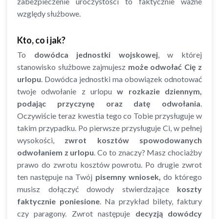
zabezpieczenie uroczystości to faktycznie ważne
względy służbowe.
Kto, co i jak?
To
dowódca jednostki wojskowej
, w której
stanowisko służbowe zajmujesz
może odwołać Cię z
urlopu
. Dowódca jednostki ma obowiązek odnotować
twoje odwołanie z urlopu
w rozkazie dziennym,
podając przyczynę oraz datę odwołania
.
Oczywiście teraz kwestia tego co Tobie przysługuje w
takim przypadku. Po pierwsze przysługuje Ci, w pełnej
wysokości,
zwrot kosztów spowodowanych
odwołaniem z urlopu
. Co to znaczy? Masz chociażby
prawo do zwrotu kosztów powrotu. Po drugie zwrot
ten następuje na Twój
pisemny wniosek,
do którego
musisz dołączyć dowody stwierdzające
koszty
faktycznie poniesione
. Na przykład bilety, faktury
czy paragony. Zwrot następuje
decyzją dowódcy