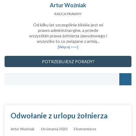
Artur Woźniak
RADCA PRAWNY
Od kilku lat szczególnie bliskie jest mi
prawo administracyjne, a przede
wszystkim prawa żołnierza zawodowego i
wszystko to co związane z armią...
[Więcej >>>]
POTRZEBUJESZ PORADY?
Odwołanie z urlopu żołnierza
Artur Woźniak
14 sierpnia 2020
3 komentarze