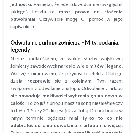
jednostki
. Pamiętaj, że jeżeli dowódca nie uwzględnił
jakiegoś kosztu to
masz prawo do złożenia
odwołania
! Oczywiście mogę Ci pomóc w jego
napisaniu:-)
Odwołanie z urlopu żołnierza – Mity, podania,
legendy
Nieraz podkreślałem, że wokół służby wojskowej
żołnierzy zawodowych
narosło wiele mitów i legend
.
Walczę z nimi i wiem, że przynosi to efekty. Dlatego
dzisiaj
rozprawię się z kolejnym
. Tym razem
związanym z odwołanie z urlopu. Odwołanie z urlopu
nie powoduje możliwości wybrania go na nowo w
całości
. To co już z urlopu masz za sobą niezależnie czy
to było 3, 5 czy 20 dni jest już za Tobą. Do odebrania w
innym terminie będziesz miał
tylko to co nie
odebrałeś od dnia odwołania z urlopu nic więcej
.
Faktycznie przepisy przewidują
możliwość wybrania