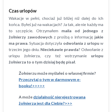
Czas urlopów
Wakacje w pełni, chociaż już bliżej niż dalej do ich
końca. Byłeś już na wakacjach? Ja tak, ale nie każdy ma
to szczęście. Otrzymałem
maila od jednego z
żołnierzy zawodowych
z prośbą o informację
jakie
ma prawa
. Sytuacja dotyczyła
odwołania z urlopu
w
trzecim jego dniu.
Nieciekawie prawda
? Odwołanie z
urlopu żołnierza, czy też wstrzymanie
urlopu
żołnierza to o tym dzisiaj będę pisał
.
Żołnierzu może myślałeś o własnej firmie?
Przeczytaj o tym w darmowym e-
booku!>>>>>
A może
działalność nierejestrowana
żołnierza jest dla Ciebie?>>>